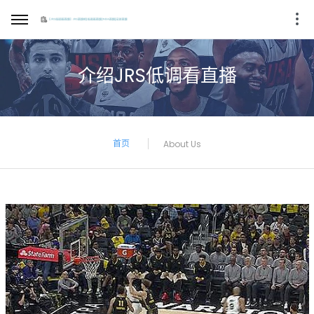
介绍JRS低调看直播
首页
About Us