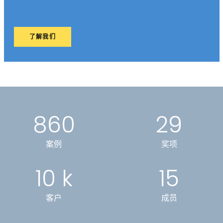
了解我们
860
29
案例
奖项
10
k
15
客户
成员